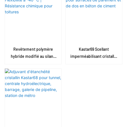
bain/cuisine/balcon (faible
viscosité, séchage rapide)
Revêtement polymère
Kastar69 Scellant
hybride modifié au silane
imperméabilisant cristallin
MS | Flexibilité à -40 °C |
pour surfaces de parement
Résistance chimique pour
et de dos en béton de
toitures
ciment