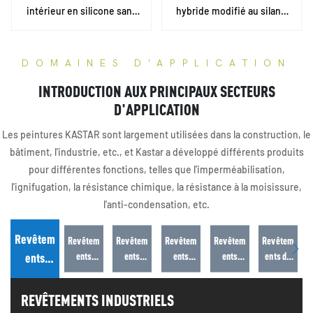
intérieur en silicone sans
hybride modifié au silane
solvant KASTAR2000 –
MS | Flexibilité à -40 °C |
Peinture ignifuge,
Résistance chimique pour
DOMAINES D'APPLICATION
écologique et facile à
toitures
nettoyer pour maisons,
INTRODUCTION AUX PRINCIPAUX SECTEURS
hôpitaux et espaces
D'APPLICATION
commerciaux
Les peintures KASTAR sont largement utilisées dans la construction, le
bâtiment, l'industrie, etc., et Kastar a développé différents produits
pour différentes fonctions, telles que l'imperméabilisation,
l'ignifugation, la résistance chimique, la résistance à la moisissure,
l'anti-condensation, etc.
Revêtem
Revêtem
Revêtem
Revêtem
Revêtem
Revêtem
ents
ents
ents
ents
ents de
ents
résidenti
architect
automob
marins
sous-sol
industrie
els
uraux
iles
ls
REVÊTEMENTS INDUSTRIELS