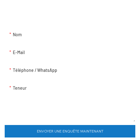
Laissez simplement votre e-mail ou votre numéro de téléphone
dans le formulaire de contact afin que nous puissions vous
envoyer un devis gratuit pour notre large gamme de conceptions!
Nom
E-Mail
Téléphone / WhatsApp
Teneur
ENVOYER UNE ENQUÊTE MAINTENANT