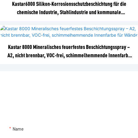
Kastar6000 Silikon-Korrosionsschutzbeschichtung für die
chemische Industrie, Stahlindustrie und kommunale
Einrichtungen in Küstenstädten1
Kastar 8000 Mineralisches feuerfestes Beschichtungsspray –
A2, nicht brennbar, VOC-frei, schimmelhemmende Innenfarbe
für Wände
KONTAKTIEREN SIE UNS
Hinterlassen Sie einfach Ihre E-Mail-Adresse oder Telefonnummer
im Kontaktformular, damit wir Ihnen ein kostenloses Angebot für
unsere große Auswahl an Designs senden können!
Name