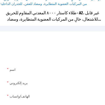
طلاء كاستار ٨٠٠٠ المعدني المقاوم للحريق - A2، غير قابل
للاشتعال، خالٍ من المركبات العضوية المتطايرة، ومضاد
للعفن، للجدران الداخلية
تواصل معنا
فقط اترك بريدك الإلكتروني أو رقم هاتفك في نموذج الاتصال حتى نتمكن
من إرسال عرض أسعار مجاني لك لمجموعة واسعة من التصميمات لدينا!
اسم
بريد إلكتروني
الهاتف/واتساب