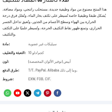
هذا المنتج مصنوع من مواد وظيفية جديدة، مستحلب راتنجي، ومواد مضافة.
يُشكل طبقةً وظيفيةً خاصة تُسيطر على تكثف بخار الماء، وتُقلل فرق درجة
الحرارة بين الهواء وسطح الأجسام من الجذور، وتُعيق تداخل الجسر
الحراري، وتمنع ظهور نقاط التكثيف الحرجة، وتُسيطر علميًا على التكثف
والتكثيف.
سيليكات غير عضوية
مادة:
10 كجم/دلو
التعبئة والتغليف:
أبيض (توفير الألوان المخصصة)
لون:
T/T، PayPal، Alibaba وما إلى ذلك.
طرق الدفع:
EXW, FOB, CIF.
شروط: