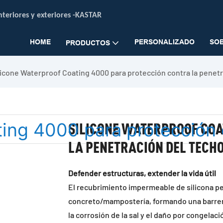
teriores y exteriores -
KASTAR
HOME
PERSONALIZADO
SO
PRODUCTOS
licone Waterproof Coating 4000 para protección contra la penet
SILICONE WATERPROOF COA
LA PENETRACIÓN DEL TECH
Defender estructuras, extender la vida útil
El recubrimiento impermeable de silicona p
concreto/mampostería, formando una barrer
la corrosión de la sal y el daño por congelac