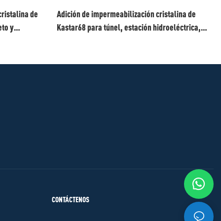
ristalina de
Adición de impermeabilización cristalina de
eto y
Kastar68 para túnel, estación hidroeléctrica,
presa, galería de tuberías, estación de metro
CONTÁCTENOS