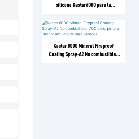
silicona Kastar6000 para la
industria química, siderúrgica e
instalaciones municipales en
ciudades costeras1
Kastar 8000 Mineral Fireproof
Coating Spray-A2 No combustible,
VOC cero, pintura interior anti-
molde para paredes