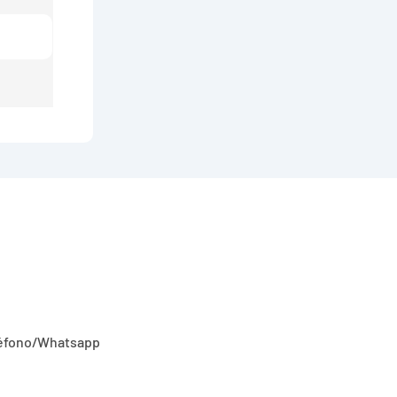
 cotización gratuita para nuestra amplia gama de diseños!
éfono/whatsapp