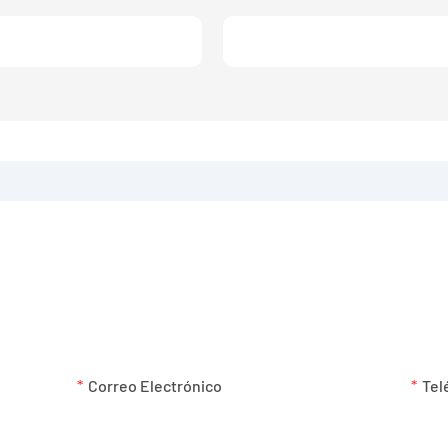
PONTE EN CONTACTO CON NOSOTROS
fono en el formulario de contacto para que podamos enviarle una
Correo Electrónico
Tel