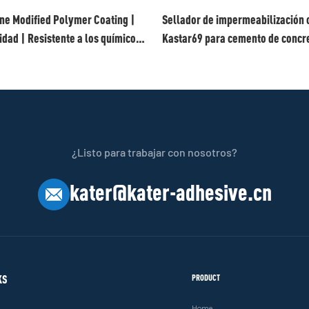
ane Modified Polymer Coating |
Sellador de impermeabilización c
idad | Resistente a los químicos
Kastar69 para cemento de concr
s
superficies traseras
¿Listo para trabajar con nosotros?
kater@kater-adhesive.cn
KS
PRODUCT
Home