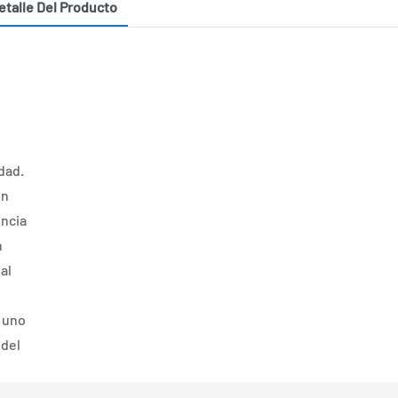
etalle Del Producto
dad.
en
encia
n
 al
s uno
 del