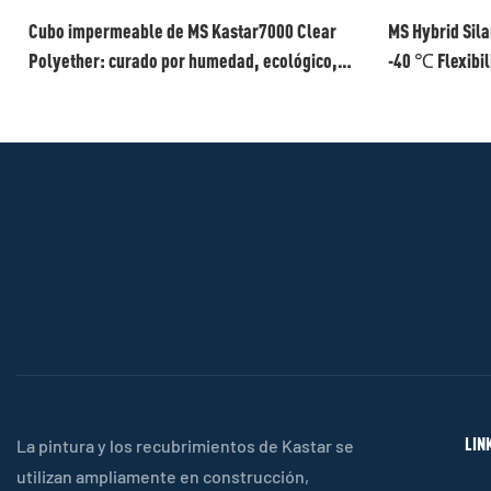
Cubo impermeable de MS Kastar7000 Clear
MS Hybrid Sil
Polyether: curado por humedad, ecológico,
-40 ℃ Flexibil
para baño/cocina/balcón (baja viscosidad,
para los techo
secado rápido)
LIN
La pintura y los recubrimientos de Kastar se
utilizan ampliamente en construcción,