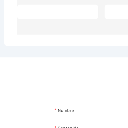
¡Simplemente deje su correo electrónico o número de telé
Nombre
Contenido