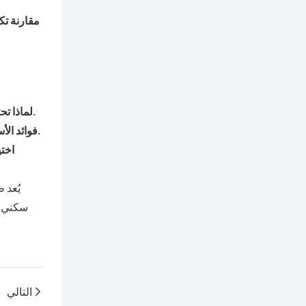
مقارنة ت
: تتعرض الأسطح التجارية لمزيد من التآكل والتلف بسبب مساحات السطح الأكبر والعوامل البيئية.
لماذا تح
: يمكن لطلاء الأسطح أن يقلل من تكاليف الطاقة، ويطيل عمر السطح، ويوفر حل صيانة سهل للممتلكات التجارية الكبيرة.
فوائد الأ
اختي
يُعد 
سكني أو
التالي