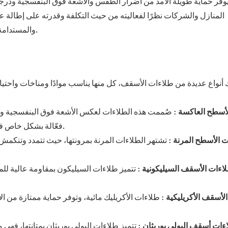
 يوفر حماية طويلة الأمد من أضرار الطقس والأشعة فوق البنفسجية ودرج
المنازل والشركات نظرًا لفعاليته من حيث التكلفة وقدرته على إطالة
والمستدامة ومنخفضة الصيانة، يتصدر طلاء الأسقف أحدث ابتكارات الأسقف.
 أنواع عديدة من طلاءات الأسقف، كل منها يناسب موادًا ومناخات واحتي
لأسطح العاكسة
: صُممت هذه الطلاءات لعكس الأشعة فوق البنفسجية وتقل
فعّالة بشكل خاص في المناخات الحارة حيث تُشكّل تكاليف التبريد مصدر قلق كبير.
 الأسطح المرنة
: تشتهر الطلاءات المرنة بمرونتها، حيث تتمدد وتنكمش 
اءات الأسقف السيليكونية
: تتميز طلاءات السيليكون بمقاومة عالية للماء
لأسقف الأكريليكية
: طلاءات الأكريليك مائية، وتوفر حماية ممتازة من 
ءات أسقف البولي يوريثان
: تتميز طلاءات البولي يوريثان بمتانتها، فهي م