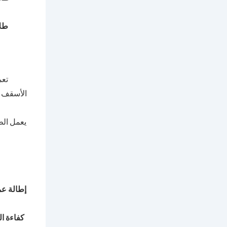
طلا
تعم
الأسقف ع
يعمل الط
إطالة ع
كفاءة ا