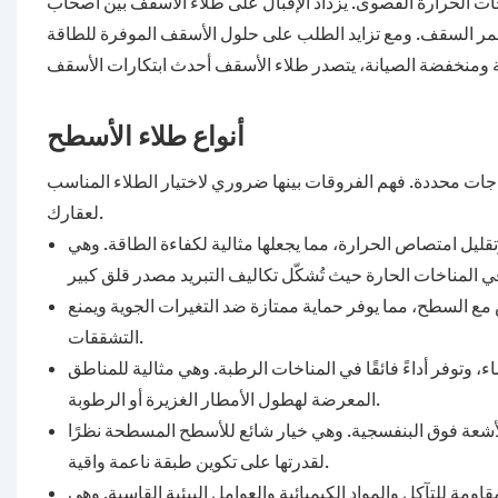
ات الحرارة القصوى. يزداد الإقبال على طلاء الأسقف بين أصحاب
 عمر السقف. ومع تزايد الطلب على حلول الأسقف الموفرة للطاقة
أنواع طلاء الأسطح
اجات محددة. فهم الفروقات بينها ضروري لاختيار الطلاء المناسب
لعقارك.
يل امتصاص الحرارة، مما يجعلها مثالية لكفاءة الطاقة. وهي
مع السطح، مما يوفر حماية ممتازة ضد التغيرات الجوية ويمنع
التشققات.
، وتوفر أداءً فائقًا في المناخات الرطبة. وهي مثالية للمناطق
المعرضة لهطول الأمطار الغزيرة أو الرطوبة.
الأشعة فوق البنفسجية. وهي خيار شائع للأسطح المسطحة نظرًا
لقدرتها على تكوين طبقة ناعمة واقية.
قاومة للتآكل والمواد الكيميائية والعوامل البيئية القاسية. وهي