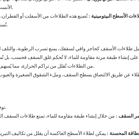
الأنسب للأسطح المعرضة لحركة مرور كثيفة أو للتطبيقات الصناعية.
ءات الأسطح البيتومينية
: تُصنع هذه الطلاءات من الأسفلت أو القطران، 
تُستخدم عادةً على الأسطح منخفضة الانحدار وفي المباني التجارية.
ل طلاءات الأسقف كحاجز واقي لسقفك، يمنع تسرب الرطوبة، والتلف النا
لى إنشاء طبقة مرنة مقاومة للماء، لا تُحكم غلق السقف فحسب، بل تُساع
من الطلاءات تُقلل من تراكم الحرارة، مما يُسهم في خفض درجات الحرارة الداخلية، وبالتالي خفض تكاليف التبريد.
لاء عن طريق الالتصاق بسطح السقف، وملء الشقوق الصغيرة والعيوب. م
توفر طلاءات الأسطح العديد من الفوائد التي تتجاوز الحماية البسيطة.
مر السقف
: من خلال إنشاء طبقة مقاومة للماء، تمنع طلاءات السقف ا
لطاقة المحسنة
: يمكن لطلاء الأسطح العاكسة أن يقلل من تكاليف التب