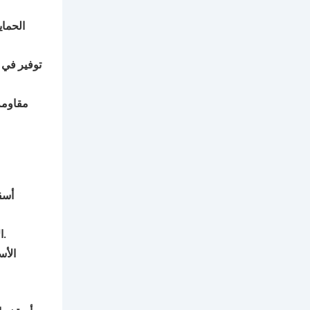
الحما
توفير في 
مقاومة 
أسق
: تتطلب الأسقف المعدنية طلاءات تمنع التآكل وتقلل من امتصاص الحرارة. تُستخدم الطلاءات المرنة عادةً لهذا الغرض.
ا
الأ