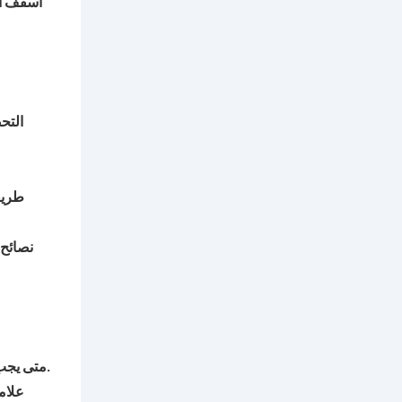
أسقف ال
التح
طريق
نصائح 
: تحتاج معظم طلاءات السقف إلى إعادة وضعها كل 5 إلى 10 سنوات، اعتمادًا على المادة والظروف المناخية.
متى يجب
علام